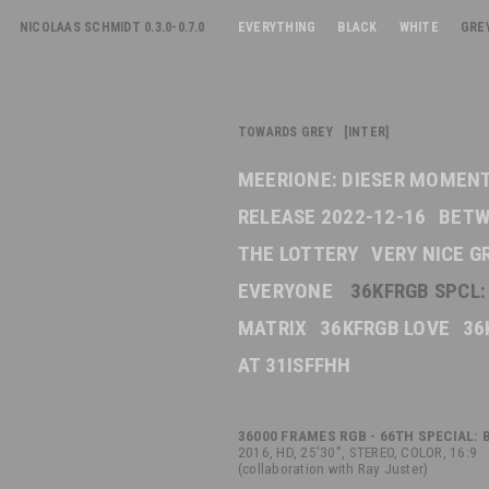
NICOLAAS SCHMIDT 0.3.0-0.7.0
EVERYTHING
BLACK
WHITE
GRE
TOWARDS GREY [INTER]
MEERIONE: DIESER MOMEN
RELEASE 2022-12-16
BETW
THE LOTTERY
VERY NICE G
EVERYONE
36KFRGB SPCL:
MATRIX
36KFRGB LOVE
36
AT 31ISFFHH
36000 FRAMES RGB - 66TH SPECIAL:
2016, HD, 25'30'', STEREO, COLOR, 16:9
(collaboration with Ray Juster)