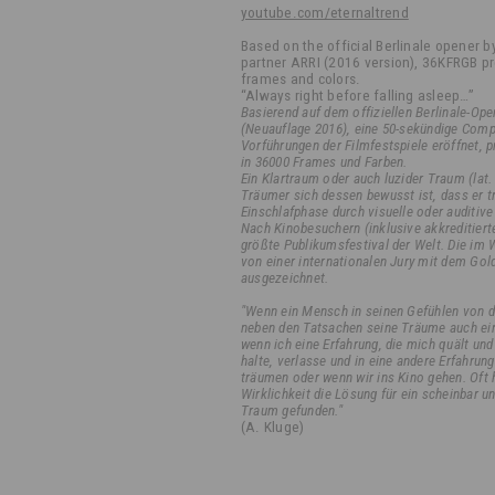
youtube.com/eternaltrend
Based on the official Berlinale opener b
partner ARRI (2016 version), 36KFRGB p
frames and colors.
“Always right before falling asleep…”
Basierend auf dem offiziellen Berlinale-Op
(Neuauflage 2016), eine 50-sekündige Comp
Vorführungen der Filmfestspiele eröffnet,
in 36000 Frames und Farben.
Ein Klartraum oder auch luzider Traum (lat. 
Träumer sich dessen bewusst ist, dass er t
Einschlafphase durch visuelle oder auditive
Nach Kinobesuchern (inklusive akkreditierte
größte Publikumsfestival der Welt. Die im
von einer internationalen Jury mit dem Gol
ausgezeichnet.
"Wenn ein Mensch in seinen Gefühlen von der 
neben den Tatsachen seine Träume auch ein
wenn ich eine Erfahrung, die mich quält und
halte, verlasse und in eine andere Erfahrun
träumen oder wenn wir ins Kino gehen. Oft h
Wirklichkeit die Lösung für ein scheinbar 
Traum gefunden."
(A. Kluge)