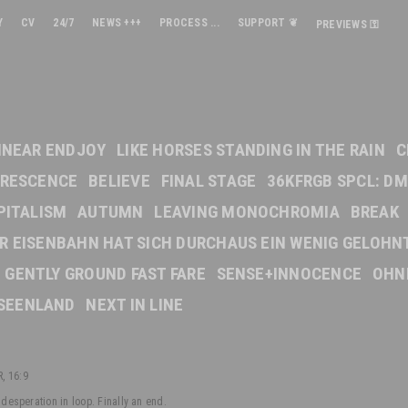
Y
CV
24/7
NEWS +++
PROCESS ...
SUPPORT ❦
PREVIEWS ⚿
INEAR ENDJOY
LIKE HORSES STANDING IN THE RAIN
C
ORESCENCE
BELIEVE
FINAL STAGE
36KFRGB SPCL: DM
PITALISM
AUTUMN
LEAVING MONOCHROMIA
BREAK
DER EISENBAHN HAT SICH DURCHAUS EIN WENIG GELOHN
GENTLY GROUND FAST FARE
SENSE+INNOCENCE
OHN
SEENLAND
NEXT IN LINE
, 16:9
 desperation in loop. Finally an end.