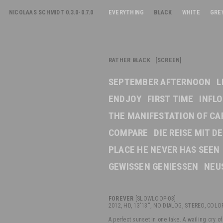
NICOLAAS SCHMIDT 0.3.0-0.7.0
EVERYTHING
BLACK
WHITE
GRE
RATHER BLACK [SCREEN]
SEPTEMBER AFTERNOON
L
ENDJOY
FIRST TIME
INFL
THE MANIFESTATION OF CA
COMPARE
DIE REISE MIT 
PLACE HE NEVER HAS SEEN
GEWISSEN GENIESSEN
NEU
FOREVER
[SLOWLOOP-03]
2012, HD, 13'13'', NO DIALOG, STEREO, COLOR
A perfect sunset in one take. A wailing cry of