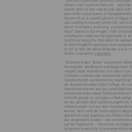
"One film in particular stood out (although
shame I can’t mention them all) – and that
minute short of two side-by-side walls wit
were either ocean waves or Instagrammed (
hipster-ish as it sounds) photos of happy, 
and cuddling eventually turned into full-on h
whole 13 minutes, mind you), a slowed-dow
Heart” played to the images. I felt confused, 
combination made me feel physically ill: al
confirmed during the Q&A when the awkward 
to field thoughtful questions from progr
to tell us that the whole thing was a love st
Walter Crasshole,
Exberliner
"Schmidts Arbeit “Break” versammelt Bilde
Pornografie, Werbespots und Magazinen. Das
'ewigen Liebe' manifestiert sich dabei in pos
Schmidt’s Arbeiten eine unheimliche Gleich
Sentimentalität und latenter bis manifester
als doppelschneidige Video-Collage, die si
Gewaltsnarrationen wie aus symbolhaft-me
romantisierenden Ideals heteronormative
Schmidt gelingt es, eine ganz offenkundige
die der gleichen Welt synchron angehören. 
Arbeiten ergibt sich aus dem Auseinanderfal
wissen, dass viele der schonungslos dargest
gewaltsam sind, begreifen sie affektiv wie k
das dargestellte Andere – das romantisiere
auf der Gegenseite – emotional, nostalgisch
Insgesamt erwirkt das Auseinanderfallen de