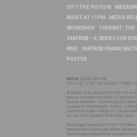
CITY THE FICTION
MEERION
NIGHT AT 11PM
MEDIA REL
WORKSHOP
THERNST: THE
36KFRGB - A SERIES FOR E
WIR]
36KFRGB FRAME MATR
POSTER
BREAK
[SLOWLOOP-04]
2013, HD, 13'33'', NO DIALOG, STEREO, C
A double slide projection* with 116 ima
waves, in between pictures of pathetic l
human sexuality - dramaturgically altern
a sound of rhythmically clicking, rushin
crescendo audio collage of a desperatel
A Love Porn Farewell Slide Show Short.
Eine Doppel Diaprojektion* mit 116 Bildern
Meereswellen, dazwischen Bilder pathetis
Darstellungen menschlicher Sexualität, dr