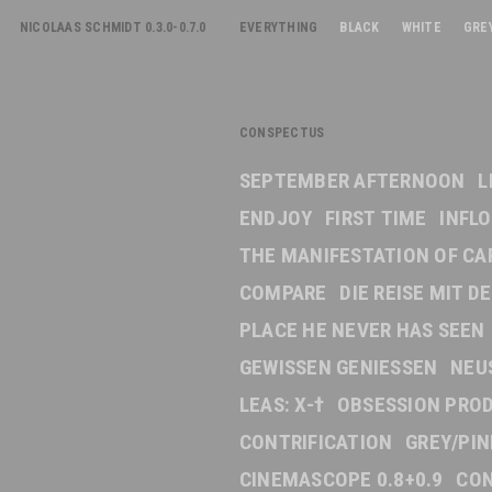
NICOLAAS SCHMIDT 0.3.0-0.7.0
EVERYTHING
BLACK
WHITE
GRE
CONSPECTUS
SEPTEMBER AFTERNOON
L
ENDJOY
FIRST TIME
INFL
THE MANIFESTATION OF CA
COMPARE
DIE REISE MIT 
PLACE HE NEVER HAS SEEN
GEWISSEN GENIESSEN
NEU
LEAS: X-†
OBSESSION PRO
CONTRIFICATION
GREY/PI
CINEMASCOPE 0.8+0.9
CON