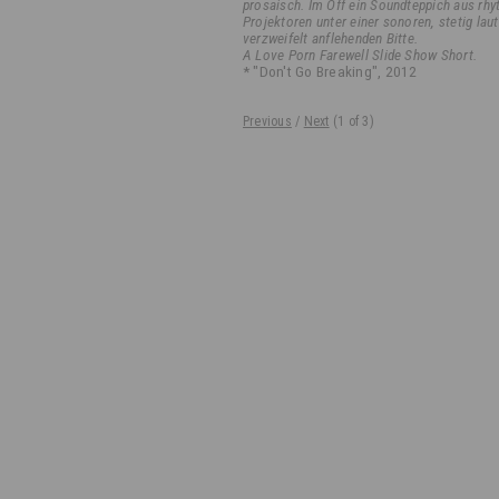
prosaisch. Im Off ein Soundteppich aus rh
Projektoren unter einer sonoren, stetig lau
verzweifelt anflehenden Bitte.
A Love Porn Farewell Slide Show Short.
* "Don't Go Breaking", 2012
Previous
/
Next
(
1
of 3)