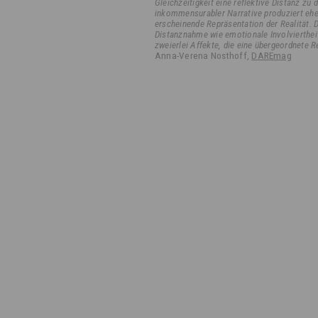
Gleichzeitigkeit eine reflektive Distanz zu
inkommensurabler Narrative produziert eher
erscheinende Repräsentation der Realität. 
Distanznahme wie emotionale Involviertheit
zweierlei Affekte, die eine übergeordnete R
Anna-Verena Nosthoff,
DAREmag